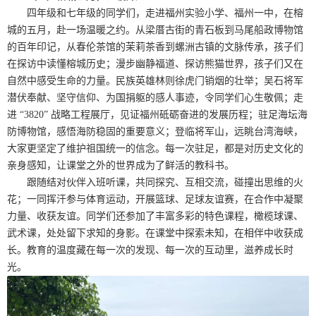
四年级和七年级的同学们，走进福州实验小学、福州一中，在榕
城的五月，赴一场温暖之约。从梁厝古街的青石板到马尾船政博物馆
的百年印记，从春伦茶馆的茉莉茶香到螺洲古镇的文脉传承，孩子们
在探访中读懂榕城历史；漫步幽静福道、探访熊猫世界，孩子们又在
自然中感受生命的力量。民族英雄林则徐虎门销烟的壮举；吴石将军
潜伏奉献、坚守信仰、为国捐躯的感人事迹，令同学们心生敬佩；走
进 “
3820”
战略工程展厅，见证福州砥砺奋进的发展历程；驻足海坛海
防博物馆，感悟海防稳固的重要意义；登临将军山，远眺台湾海峡，
大家更坚定了维护祖国统一的信念。每一次驻足，都是对历史文化的
亲身感知，让课堂之外的世界成为了鲜活的教科书。
跟随结对伙伴入班听课，共同探究、互相交流，碰撞出思维的火
花；一同挥汗参与体育运动，开展篮球、足球友谊赛，在合作中凝聚
力量、收获友谊。同学们还参加了丰富多彩的特色课程，橄榄球课、
武术课，处处留下求知的身影。在课堂中探索未知，在相伴中收获成
长。教育的温度藏在每一次的发现、每一次的互动里，滋养成长时
光。