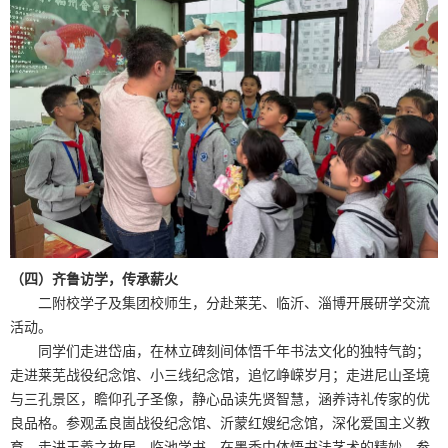
（四）齐鲁访学，传承薪火
二附校学子及集团校师生，分赴莱芜、临沂、淄博开展研学交流
活动。
同学们走进岱庙，在林立碑刻间体悟千年书法文化的独特气韵；
走进莱芜战役纪念馆、小三线纪念馆，追忆峥嵘岁月；走进尼山圣境
与三孔景区，瞻仰孔子圣像，静心品读先贤智慧，涵养诗礼传家的优
良品格。参观孟良崮战役纪念馆、沂蒙红嫂纪念馆，深化爱国主义教
育。走进王羲之故居，临池学书，在墨香中体悟书法艺术的精妙。参