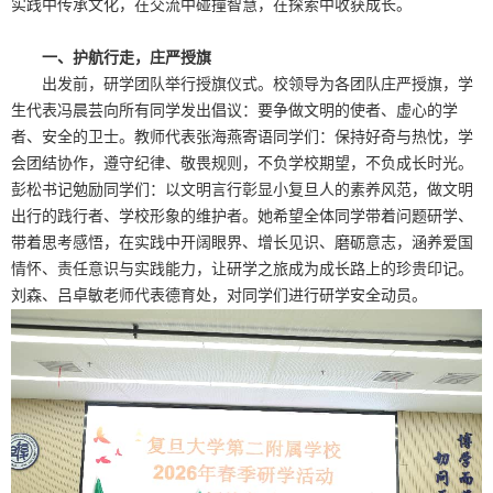
实践中传承文化，在交流中碰撞智慧，在探索中收获成长。
一、护航行走，庄严授旗
出发前，研学团队举行授旗仪式。校领导为各团队庄严授旗，学
生代表冯晨芸向所有同学发出倡议：要争做文明的使者、虚心的学
者、安全的卫士。教师代表张海燕寄语同学们：保持好奇与热忱，学
会团结协作，遵守纪律、敬畏规则，不负学校期望，不负成长时光。
彭松书记勉励同学们：以文明言行彰显小复旦人的素养风范，做文明
出行的践行者、学校形象的维护者。她希望全体同学带着问题研学、
带着思考感悟，在实践中开阔眼界、增长见识、磨砺意志，涵养爱国
情怀、责任意识与实践能力，让研学之旅成为成长路上的珍贵印记。
刘森、吕卓敏老师代表德育处，对同学们进行研学安全动员。