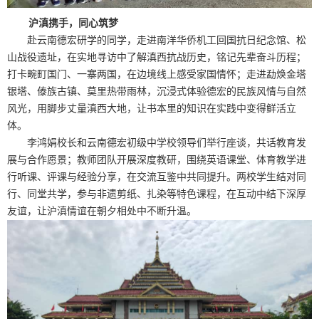
沪滇携手，同心筑梦
赴云南德宏研学的同学，走进南洋华侨机工回国抗日纪念馆、松
山战役遗址，在实地寻访中了解滇西抗战历史，铭记先辈奋斗历程；
打卡畹町国门、一寨两国，在边境线上感受家国情怀；走进勐焕金塔
银塔、傣族古镇、莫里热带雨林，沉浸式体验德宏的民族风情与自然
风光，用脚步丈量滇西大地，让书本里的知识在实践中变得鲜活立
体。
李鸿娟校长和云南德宏初级中学校领导们举行座谈，共话教育发
展与合作愿景；教师团队开展深度教研，围绕英语课堂、体育教学进
行听课、评课与经验分享，在交流互鉴中共同提升。两校学生结对同
行、同堂共学，参与非遗剪纸、扎染等特色课程，在互动中结下深厚
友谊，让沪滇情谊在朝夕相处中不断升温。