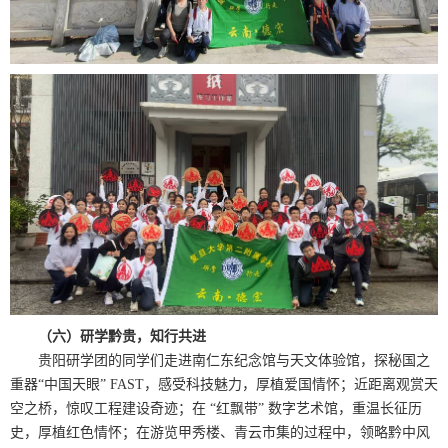
（六）研学黔贵，知行共进
贵阳研学团的同学们走进南仁东纪念馆与天文体验馆，探秘国之
重器“中国天眼”
FAST
，感受科技魅力，厚植爱国情怀；近距离观赏天
空之桥，惊叹工程建设奇迹；在 “红飘带” 数字艺术馆，重温长征历
史，厚植红色情怀；在游览甲秀楼、青云市集的过程中，领略黔中风