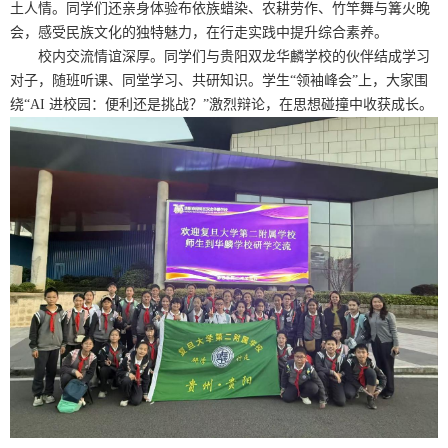
土人情。同学们还亲身体验布依族蜡染、农耕劳作、竹竿舞与篝火晚
会，感受民族文化的独特魅力，在行走实践中提升综合素养。
校内交流情谊深厚。同学们与贵阳双龙华麟学校的伙伴结成学习
对子，随班听课、同堂学习、共研知识。学生“领袖峰会”上，大家围
绕“
AI
进校园：便利还是挑战？”激烈辩论，在思想碰撞中收获成长。