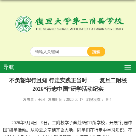
导航
不负韶华行且知 行走实践正当时 ——复旦二附校
2026“行志中国”研学活动纪实
发布者：王珂
发布时间：2026-05-17
浏览次数：
944
2026
年
5
月
4
日—
9
日，二附校学子奔赴
6
省
11
所学校，开展“行志中
国”研学活动。从彩云之南到齐鲁大地，同学们在行走中学习知识，在