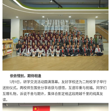
依依惜别，期待相逢
5
月
9
日，研学交流活动圆满落幕。友好学校还为二附校学子举行
送别仪式。两校师生围坐分享收获与感悟，互道珍重与祝福。同学们
互赠礼物，诉说不舍与期许，集体合影定格这段跨越千里的纯真友
谊。