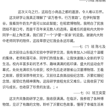
——
六
6
班 陈依桐
这次义乌之行，这段在小商品之都的遨游，令人难以忘怀。
这次研学让我真正理解了“读万卷书，行万里路”。在伊利智慧
谷，我看到牛奶生产竟可以如此智能；在昭君博物院，我明白了民族
团结不是口号，而是千百年来无数人的选择。最难忘的是和内大附中
同学一起上陶艺课，我们捏了一个“沪蒙一家亲”的泥盘。谢谢内大附
中老师同学的陪伴，这段草原记忆我会永远珍藏。
——
七（
7
）班 陈七及
此次前往山东临沂实验中学研学交流，我有幸加入
24
班这个温暖
的集体，老师和蔼可亲、同学们热情友善，让我快速融入全新的学习
生活。校内丰富多彩的艺术节、趣味满满的拓印课、盛大的运动会开
幕式，处处充满欢乐与收获；校外先后走进银雀山汉墓博物馆、王羲
之故居，感受深厚传统文化，又前往孟良崮战役纪念馆、沂蒙红嫂纪
念馆，接受红色精神熏陶，这段研学旅程充实又难忘，让我收获了知
识与成长，也收获了珍贵的友谊。；
e
——
七（
6
）班王奕雯
这次齐风鲁韵研学之旅，我收获满满。在临沂，我参观了各种博
物馆，见识了有趣的文物，聆听了沂蒙红色故事，懂得了幸福生活来