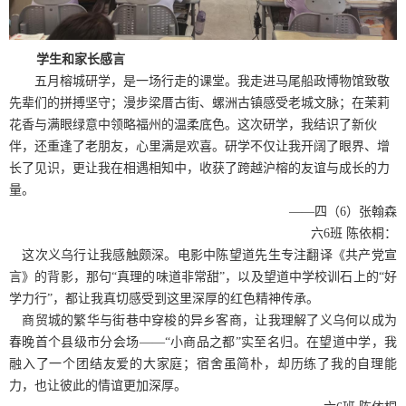
学生和家长感言
五月榕城研学，是一场行走的课堂。我走进马尾船政博物馆致敬
先辈们的拼搏坚守；漫步梁厝古街、螺洲古镇感受老城文脉；在茉莉
花香与满眼绿意中领略福州的温柔底色。这次研学，我结识了新伙
伴，还重逢了老朋友，心里满是欢喜。研学不仅让我开阔了眼界、增
长了见识，更让我在相遇相知中，收获了跨越沪榕的友谊与成长的力
量。
——
四（
6
）张翰森
六
6
班 陈依桐：
这次义乌行让我感触颇深。电影中陈望道先生专注翻译《共产党宣
言》的背影，那句“真理的味道非常甜”，以及望道中学校训石上的“好
学力行”，都让我真切感受到这里深厚的红色精神传承。
商贸城的繁华与街巷中穿梭的异乡客商，让我理解了义乌何以成为
春晚首个县级市分会场——“小商品之都”实至名归。在望道中学，我
融入了一个团结友爱的大家庭；宿舍虽简朴，却历练了我的自理能
力，也让彼此的情谊更加深厚。