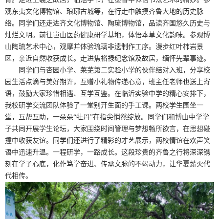
观东夷文化博物馆、琅琊古城等，在行走中触摸齐鲁大地的历史脉
络。同学们还走进齐文化博物馆、陶琉博物馆，品读齐国悠久历史与
灿烂文明。前往岜山医药健康研学基地，体悟本草文化韵味。参观博
山陶琉艺术中心，观摩并体验琉璃非遗制作工序。漫步红叶柿岩景
区，亲近自然收获成长。走进焦裕禄纪念馆及故居，缅怀先辈事迹。
同学们与杏园小学、莱芜第二实验小学的伙伴结对入班，分享校
园生活点滴与美好期许，互赠小礼物传递心意，班主任老师也送上寄
语，鼓励大家珍惜相遇、互学互鉴。在临沂实验中学的精心安排下，
我校研学交流团队体验了一堂别开生面的手工课。两校学生围坐一
堂，互帮互助，一朵朵“牡丹”在指尖悄然绽放。同学们和博山中学学
子共同开展学生论坛，大家围绕时间管理与梦想畅所欲言，在思想碰
撞中收获友谊。同学们还进行了精彩的才艺展示，两校情谊在欢声笑
语中迅速升温。一程研学，一路成长。这段珍贵的齐鲁之行将深深镌
刻在学子心底，化作笃学奋进、传承文脉的不竭动力，让华夏薪火代
代相传。