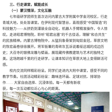
三、行走课堂，赋能成长
（一）蒙汉情深，文化互融
七年级研学团师生首次访问内蒙古大学附属中学金河校区，行走
青城大地，处处皆课堂。在伊利现代智慧谷，直观感受“中国智造”的
科技魅力——从挤奶到灌装全自动化，机器人手臂精准操作，令人惊
叹。走进昭君博物院，聆听“昭君出塞”的千古佳话，理解“和合共生”
的民族精神。内蒙古博物院中，从猛犸象骨架到匈奴金冠，草原文明
的恢宏画卷徐徐展开。将军衙署的青砖灰瓦诉说着绥远城的戍边历
史；大召寺的银佛龙雕与壁画，展现藏传佛教建筑与艺术的独特之
美。这场跨越千里的行走研学，让课本知识在草原大地上变得鲜活可
感。
校内交流同样精彩纷呈。同学们走进内大附中课堂，感受不同的
教学节奏。社团活动精彩纷呈：趣味连环画、足球对抗、排球协
作…… 大家自由选择、沉浸体验。每一天都有新收
获，每一次互动都拉近心与心的距离。