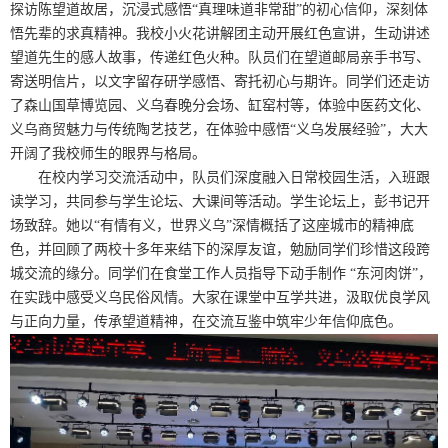
探访陈望道故居，沉浸式感悟“真理味道非常甜”的初心信仰，深刻体
悟先辈的求真精神。我校小火花讲解团主动开展红色宣讲，生动讲述
望道先生的感人故事，传递红色火种。队员们在望道邮局亲手书写、
寄送明信片，以文字留存研学感悟、寄托初心与期许。同学们还走访
了森山国草博览园、义乌春晚分会场、缸窑村等，体验中医药文化、
义乌商贸魅力与传统陶艺技艺，在体验中感悟“义乌发展经验”，大大
开阔了我校师生的眼界与格局。
在校内学习交流活动中，队员们深度融入日常校园生活，入班跟
读学习，共同参与学生论坛、大课间等活动。学生论坛上，彭书记开
场致辞。她以“有情有义，世界义乌”深情概括了这座城市的精神底
色，并回顾了两校十多年来结下的深厚友谊，勉励同学们珍惜这段跨
城交流的缘分。同学们在食堂工作人员指导下动手制作 “东河肉饼”，
在实践中感受义乌民俗风情。大家在课堂中互学共进，汲取优良学风
与正向力量，传承望道精神，在交流互鉴中筑牢少年信仰底色。