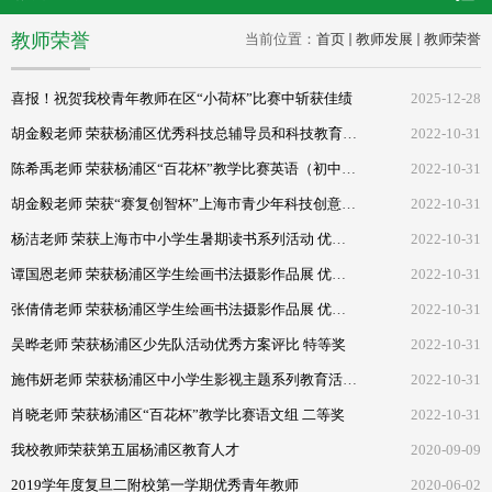
教师荣誉
当前位置：
首页
教师发展
教师荣誉
喜报！祝贺我校青年教师在区“小荷杯”比赛中斩获佳绩
2025-12-28
胡金毅老师 荣获杨浦区优秀科技总辅导员和科技教育育苗奖
2022-10-31
陈希禹老师 荣获杨浦区“百花杯”教学比赛英语（初中组） 一等奖
2022-10-31
胡金毅老师 荣获“赛复创智杯”上海市青少年科技创意评比活动 优秀指导教师
2022-10-31
杨洁老师 荣获上海市中小学生暑期读书系列活动 优秀指导教师奖
2022-10-31
谭国恩老师 荣获杨浦区学生绘画书法摄影作品展 优秀指导教师
2022-10-31
张倩倩老师 荣获杨浦区学生绘画书法摄影作品展 优秀指导教师
2022-10-31
吴晔老师 荣获杨浦区少先队活动优秀方案评比 特等奖
2022-10-31
施伟妍老师 荣获杨浦区中小学生影视主题系列教育活动 优秀指导教师
2022-10-31
肖晓老师 荣获杨浦区“百花杯”教学比赛语文组 二等奖
2022-10-31
我校教师荣获第五届杨浦区教育人才
2020-09-09
2019学年度复旦二附校第一学期优秀青年教师
2020-06-02