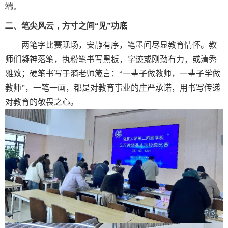
端。
二、笔尖风云，方寸之间“见”功底
两笔字比赛现场，安静有序，笔墨间尽显教育情怀。教
师们凝神落笔，执粉笔书写黑板，字迹或刚劲有力，或清秀
雅致；硬笔书写于漪老师箴言：“一辈子做教师，一辈子学做
教师”，一笔一画，都是对教育事业的庄严承诺，用书写传递
对教育的敬畏之心。