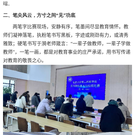
端。
二、笔尖风云，方寸之间“见”功底
两笔字比赛现场，安静有序，笔墨间尽显教育情怀。教
师们凝神落笔，执粉笔书写黑板，字迹或刚劲有力，或清秀
雅致；硬笔书写于漪老师箴言：“一辈子做教师，一辈子学做
教师”，一笔一画，都是对教育事业的庄严承诺，用书写传递
对教育的敬畏之心。