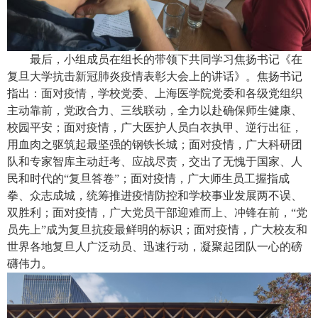
最后，小组成员在组长的带领下共同学习焦扬书记《在
复旦大学抗击新冠肺炎疫情表彰大会上的讲话》。焦扬书记
指出：面对疫情，学校党委、上海医学院党委和各级党组织
主动靠前，党政合力、三线联动，全力以赴确保师生健康、
校园平安；面对疫情，广大医护人员白衣执甲、逆行出征，
用血肉之驱筑起最坚强的钢铁长城；面对疫情，广大科研团
队和专家智库主动赶考、应战尽责，交出了无愧于国家、人
民和时代的
“复旦答卷”；面对疫情，广大师生员工握指成
拳、众志成城，统筹推进疫情防控和学校事业发展两不误、
双胜利；面对疫情，广大党员干部迎难而上、冲锋在前，“党
员先上”成为复旦抗疫最鲜明的标识；面对疫情，广大校友和
世界各地复旦人广泛动员、迅速行动，凝聚起团队一心的磅
礴伟力。