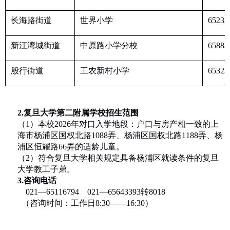
长海路街道
世界小学
65233
新江湾城街道
中原路小学分校
65883
殷行街道
工农新村小学
65323
2.
复旦大学第二附属学校招生范围
（
1
）本校
2026
年对口入学地段：户口与房产相一致的上
海市杨浦区国权北路
1088
弄、杨浦区国权北路
1188
弄、杨
浦区恒耀路
66
弄的适龄儿童。
（
2
）符合复旦大学相关规定具备杨浦区就读条件的复旦
大学教工子弟。
3.
咨询电话
021—65116794 021—65643393
转
8018
（咨询时间：工作日
8:30——16:30
）