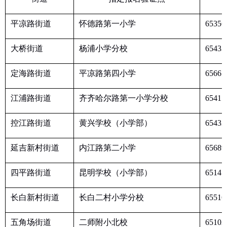
平凉路街道
怀德路第一小学
65356
大桥街道
杨浦小学分校
65433
定海路街道
平凉路第四小学
65665
江浦路街道
齐齐哈尔路第一小学分校
65415
控江路街道
黄兴学校（小学部）
65433
延吉新村街道
内江路第二小学
65689
四平路街道
昆明学校（小学部）
65145
长白新村街道
长白二村小学分校
65516
五角场街道
二师附小北校
65102