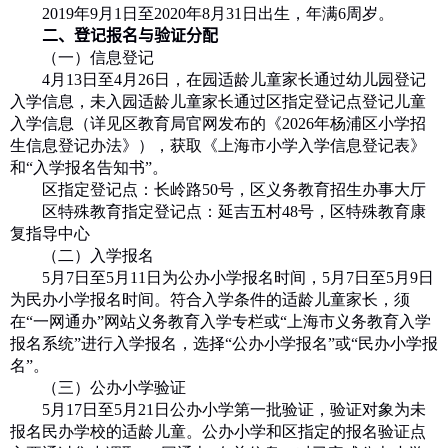
2019
年
9
月
1
日至
2020
年
8
月
31
日出生，年满
6
周岁。
二、
登记报名与验证分配
（一）信息登记
4
月
13
日至
4
月
26
日，在园适龄儿童家长通过幼儿园登记
入学信息，未入园适龄儿童家长通过区指定登记点登记儿童
入学信息（详见区教育局官网发布的《
2026
年杨浦区小学招
生信息登记办法》），获取《上海市小学入学信息登记表》
和“入学报名告知书”。
区指定登记点：长岭路
50
号，区义务教育招生办事大厅
区特殊教育指定登记点：延吉五村
48
号，区特殊教育康
复指导中心
（二）入学报名
5
月
7
日至
5
月
11
日为公办小学报名时间，
5
月
7
日至
5
月
9
日
为民办小学报名时间。符合入学条件的适龄儿童家长，须
在“一网通办”网站义务教育入学专栏或“上海市义务教育入学
报名系统”进行入学报名，选择“公办小学报名”或“民办小学报
名”。
（三）公办小学验证
5
月
17
日至
5
月
21
日公办小学第一批验证，验证对象为未
报名民办学校的适龄儿童。公办小学和区指定的报名验证点