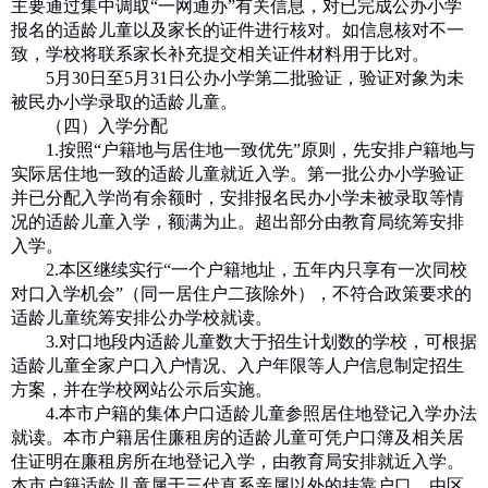
主要通过集中调取“一网通办”有关信息，对已完成公办小学
报名的适龄儿童以及家长的证件进行核对。如信息核对不一
致，学校将联系家长补充提交相关证件材料用于比对。
5
月
30
日至
5
月
31
日公办小学第二批验证，验证对象为未
被民办小学录取的适龄儿童。
（四）入学分配
1.
按照“户籍地与居住地一致优先”原则，先安排户籍地与
实际居住地一致的适龄儿童就近入学。第一批公办小学验证
并已分配入学尚有余额时，安排报名民办小学未被录取等情
况的适龄儿童入学，额满为止。超出部分由教育局统筹安排
入学。
2.
本区继续实行“一个户籍地址，五年内只享有一次同校
对口入学机会”（同一居住户二孩除外），不符合政策要求的
适龄儿童统筹安排公办学校就读。
3.
对口地段内适龄儿童数大于招生计划数的学校，可根据
适龄儿童全家户口入户情况、入户年限等人户信息制定招生
方案，并在学校网站公示后实施。
4.
本市户籍的集体户口适龄儿童参照居住地登记入学办法
就读。本市户籍居住廉租房的适龄儿童可凭户口簿及相关居
住证明在廉租房所在地登记入学，由教育局安排就近入学。
本市户籍适龄儿童属于三代直系亲属以外的挂靠户口，由区