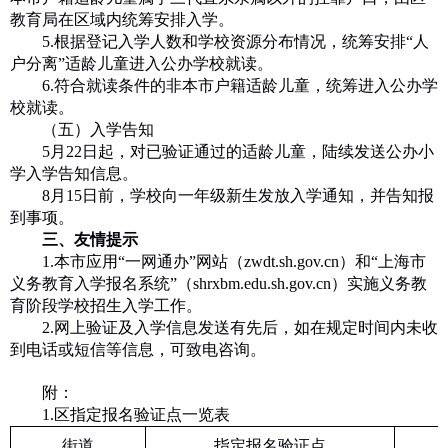
教育局在区域内统筹安排入学。
5.
根据登记入学人数和学校资源分布情况，统筹安排“人
户分离”适龄儿童进入公办学校就读。
6.
符合就读条件的非本市户籍适龄儿童，统筹进入公办学
校就读。
（五）入学告知
5
月
22
日起，对已验证通过的适龄儿童，陆续发送公办小
学入学告知信息。
8
月
15
日前，学校向一年级新生发放入学通知，并告知报
到事项。
三、友情提示
1.
本市应用“一网通办”网站（
zwdt.sh.gov.cn
）和“上海市
义务教育入学报名系统”（
shrxbm.edu.sh.gov.cn
）实施义务教
育阶段学校招生入学工作。
2.
网上验证及入学信息发送有先后，如在规定时间内未收
到电话或短信等信息，可致电咨询。
附：
1.
区指定报名验证点一览表
街道
指定报名验证点