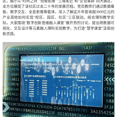
区，展厅以“时间之舟”“创智肌理”“三城笔记”和“企业集群”四大展区，
全方位展现了该社区过去二十年的发展历程。党员教师们通过数据看
板、数字交互、全息影像等载体，深入了解这片年营收超
3000
亿元的
产业高地如何实现“校区、园区、社区”三区联动。结合理科教学实
际，大家围绕“数字创新思维融入课堂”展开热烈讨论，提出将数据可
视化、交互设计等元素融入理科实验教学，为打造“慧学课堂”汲取创
新灵感。