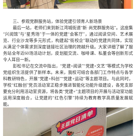
三、参观党群服务站，体验党建引领育人新场景
最后一站，老师们来到新江湾城街道“新
·
尚党群服务站”。这座集
“兴阅馆”与“星秀场”于一体的党建“会客厅”，通过阅读空间、艺术展
览、行业沙龙等多元形式，构建起“街校企”联动的党建共同体，实现
从满足个体需求到深度链接社区治理的跨越升级。大家详细了解了服
务站全年近
60
场活动计划，皮划艇交流、咖啡课、私董会等创新形式
令人耳目一新。
彭松书记在交流中指出，“党建
+
阅读”“党建
+
文艺”等模式为学校
党组织生活提供了新样本。未来，我校可结合各部门工作特点与各学
科教研特色，开展“党建
+
科创”“党建
+
运动”等主题项目。与此同时，
学校“红融创”党员活动室正稳步推进智能化功能升级建设，各党支部
要充分利用活动室资源，将各类“党建
+”
主题项目的开展与活动室功能
运用深度融合，让党建的“红色引擎”持续为教育教学高质量发展赋
能。