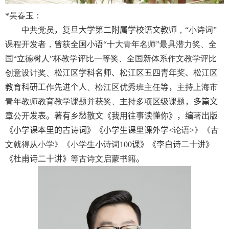
*
吴春玉：
中共党员
，复旦大学第二附属学校语文教师
，“小诗词”
课程开发者，
曾
获全国小语“十大青年名师”最具潜力奖、全
国“立德树人”杯教学评比一等奖、全国新体系作文教学评比
创意设计奖、
松江区学科名师、松江区五四青年奖、松江区
教育科研
工作
先进个人
、松江区优秀班主任
等，
主持上海市
青年教师教育教学课题并获奖、主持多项区级课题
，多篇文
章
公开
发表。著有乡愁散文《我用往事读懂你》，编
著
出版
《小学课本里的古诗词》《小学生课
里
课外学
<
论语
>
》《古
文就得从小学》《小学生小诗词
100
课》《李白诗二十讲》
《杜甫诗二十讲》
等古诗文启蒙书籍
。