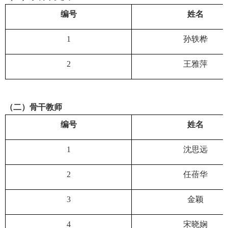
编号
姓名
1
孙轶桦
2
王雅萍
（二）骨干教师
编号
姓名
1
沈思远
2
任蓓华
3
金颖
4
宋晓娴