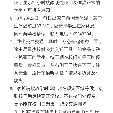
证，显示
24
小时核酸阴性证明及体温正常的
学生方可进入校园。
6
、
8
月
23-25
日，每日出家门前测量体温，若学
生体温超过
37.3℃
，应安排学生在家休息，
同时向学校请假。联系电话：
65643394
。
7
、乘坐公共交通工具时，务必全程佩戴口罩，
途中尽量少接触公共交通工具上的物品；乘
坐私家车的学生，待车辆在校门前停车区停
稳后，带好口罩，从右侧车门快速下车，注
意安全。送行车辆听从指挥按规定线路及时
驶离。
8
、
家长请按放学时间准时在规定区域等候，接
到孩子后尽快离开学校，不在校门外停留，
更不能在校门口聚集，
避免交通拥堵。
9
、所有接送车辆按下列路线单向顺时针行