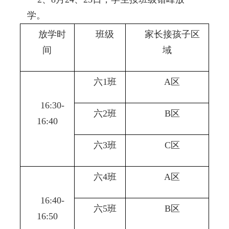
学。
放学时
班级
家长接孩子区
间
域
六
1
班
A
区
16:30-
六
2
班
B
区
16:40
六
3
班
C
区
六
4
班
A
区
16:40-
六
5
班
B
区
16:50