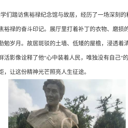
同学们踏访焦裕禄纪念馆与故居，经历了一场深刻的
焦裕禄的奋斗印记。展厅里打着补丁的衣物、磨损
勤勉岁月。故居斑驳的土墙、低矮的屋檐，浸透着
鲜活影像诠释了他
"
心中装着人民，唯独没有自己
"
炬，让这份精神光芒照亮人生征途。