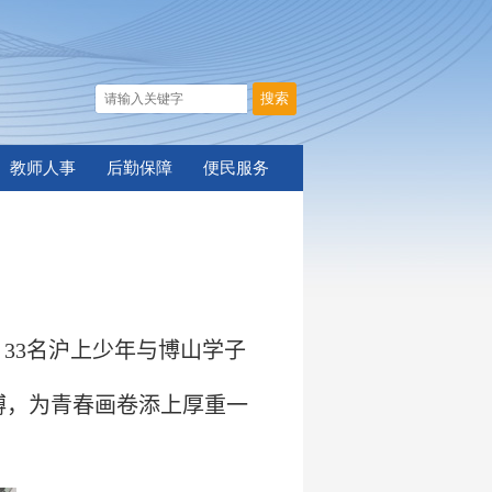
教师人事
后勤保障
便民服务
，
33
名沪上少年与博山学子
搏，为青春画卷添上厚重一