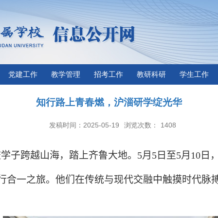
党建工作
教学管理
招考工作
教研科研
学生工作
知行路上青春燃，沪淄研学绽光华
发稿时间：2025-05-19
浏览次数：
1408
校学子跨越山海，踏上齐鲁大地。
5
月
5
日至
5
月
10
日
行合一之旅。他们在传统与现代交融中触摸时代脉